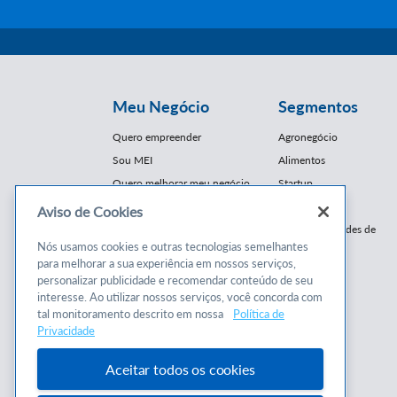
Meu Negócio
Segmentos
Quero empreender
Agronegócio
Sou MEI
Alimentos
Quero melhorar meu negócio
Startup
E-Commerce
Aviso de Cookies
Cursos e
Franquias / Redes de
Cooperação
Nós usamos cookies e outras tecnologias semelhantes
Conteúdos
para melhorar a sua experiência em nossos serviços,
Moda
personalizar publicidade e recomendar conteúdo de seu
Cursos
Moveleiro
interesse. Ao utilizar nossos serviços, você concorda com
Consultorias
Saúde
tal monitoramento descrito em nossa
Política de
Programas
Privacidade
Turismo
Mercopar
Aceitar todos os cookies