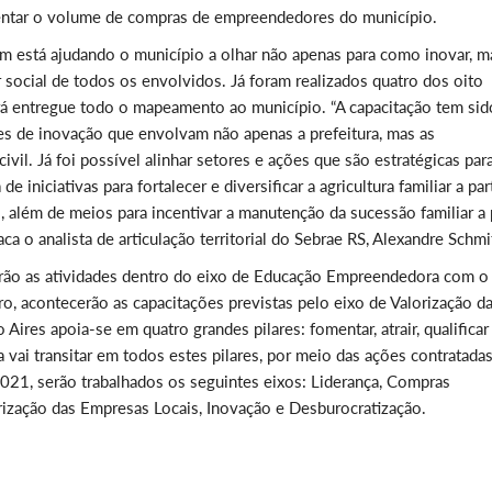
entar o volume de compras de empreendedores do município.
está ajudando o município a olhar não apenas para como inovar, m
social de todos os envolvidos. Já foram realizados quatro dos oito
rá entregue todo o mapeamento ao município. “A capacitação tem sid
es de inovação que envolvam não apenas a prefeitura, mas as
ivil. Já foi possível alinhar setores e ações que são estratégicas par
 iniciativas para fortalecer e diversificar a agricultura familiar a par
além de meios para incentivar a manutenção da sucessão familiar a p
a o analista de articulação territorial do Sebrae RS, Alexandre Schmi
arão as atividades dentro do eixo de Educação Empreendedora com o
acontecerão as capacitações previstas pelo eixo de Valorização d
es apoia-se em quatro grandes pilares: fomentar, atrair, qualificar
vai transitar em todos estes pilares, por meio das ações contratada
2021, serão trabalhados os seguintes eixos: Liderança, Compras
zação das Empresas Locais, Inovação e Desburocratização.