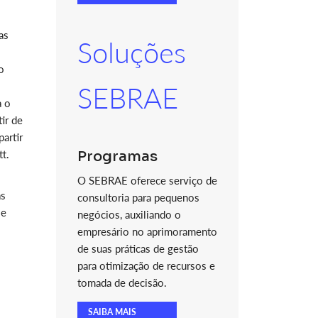
as
Soluções
o
SEBRAE
a o
tir de
artir
tt.
Programas
O SEBRAE oferece serviço de
as
consultoria para pequenos
 e
negócios, auxiliando o
s
empresário no aprimoramento
de suas práticas de gestão
para otimização de recursos e
tomada de decisão.
SAIBA MAIS