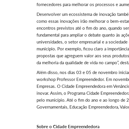
fornecedores para melhorar os processos e aum
Desenvolver um ecossistema de inovação também 
como essas inovações irão melhorar o bem-estar 
encontros previstos até o fim do ano, quando se
fundamental para ampliar o debate quanto às açõ
universidades, o setor empresarial e a sociedade c
município. Por exemplo, ficou claro a importância de
propostas que agreguem valor aos seus produtos, 
da melhoria da qualidade de vida no campo”, destac
Além disso, nos dias 03 e 05 de novembro inici
workshop Professor Empreendedor. Em novembro, 
Empresas. O Cidade Empreendedora em Venâncio Air
inovar. Assim, o Programa Cidade Empreendedora 
pelo município. Até o fim do ano e ao longo de 
Governamentais, Educação Empreendedora, Valori
Sobre o Cidade Empreendedora