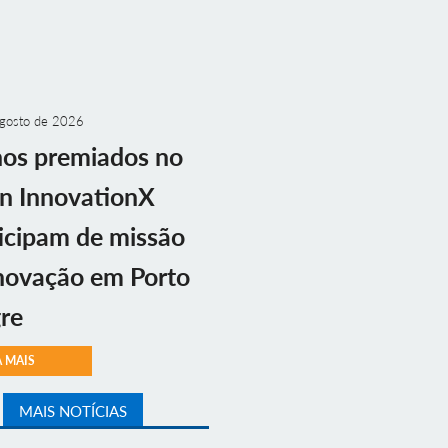
gosto de 2026
nos premiados no
n InnovationX
icipam de missão
novação em Porto
re
A MAIS
MAIS NOTÍCIAS