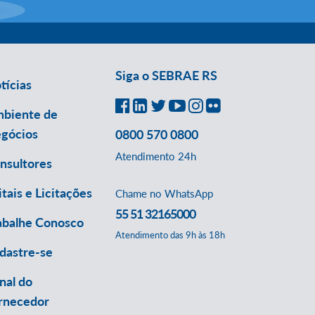
Siga o SEBRAE RS
tícias
biente de
gócios
0800 570 0800
Atendimento 24h
nsultores
itais e Licitações
Chame no WhatsApp
55 51 32165000
abalhe Conosco
Atendimento das 9h às 18h
dastre-se
nal do
rnecedor