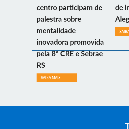
centro participam de
de i
palestra sobre
Aleg
mentalidade
SAIB
inovadora promovida
pela 8ª CRE e Sebrae
RS
SAIBA MAIS