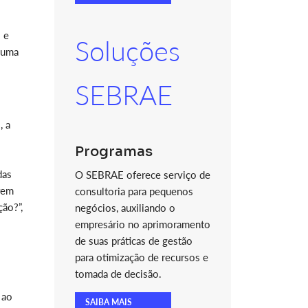
 e
Soluções
e uma
SEBRAE
, a
Programas
das
O SEBRAE oferece serviço de
rem
consultoria para pequenos
ão?”,
negócios, auxiliando o
empresário no aprimoramento
de suas práticas de gestão
para otimização de recursos e
tomada de decisão.
 ao
SAIBA MAIS