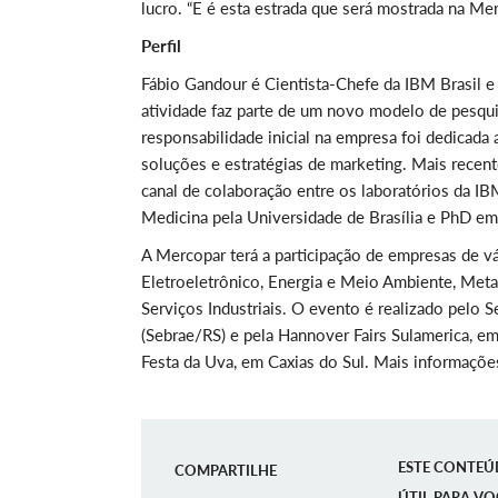
lucro. “E é esta estrada que será mostrada na Mer
Perfil
Fábio Gandour é Cientista-Chefe da IBM Brasil e c
atividade faz parte de um novo modelo de pesqui
responsabilidade inicial na empresa foi dedicad
soluções e estratégias de marketing. Mais recen
canal de colaboração entre os laboratórios da IB
Medicina pela Universidade de Brasília e PhD e
A Mercopar terá a participação de empresas de vá
Eletroeletrônico, Energia e Meio Ambiente, Met
Serviços Industriais. O evento é realizado pelo
(Sebrae/RS) e pela Hannover Fairs Sulamerica, 
Festa da Uva, em Caxias do Sul. Mais informaçõ
ESTE CONTEÚ
COMPARTILHE
ÚTIL PARA VO