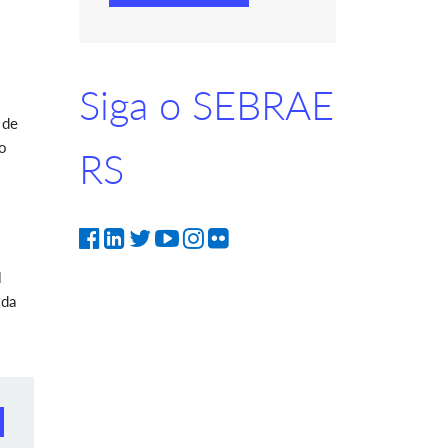
Siga o SEBRAE
 de
vo
RS
l
 da