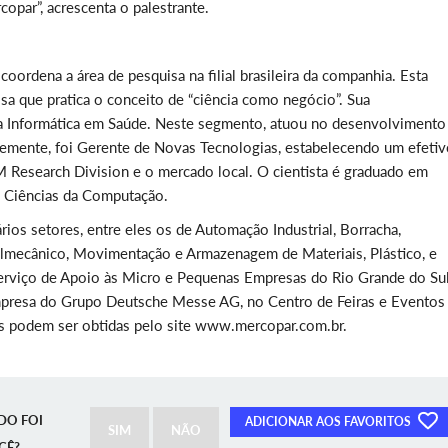
copar”, acrescenta o palestrante.
oordena a área de pesquisa na filial brasileira da companhia. Esta
sa que pratica o conceito de “ciência como negócio”. Sua
a a Informática em Saúde. Neste segmento, atuou no desenvolvimento
temente, foi Gerente de Novas Tecnologias, estabelecendo um efeti
M Research Division e o mercado local. O cientista é graduado em
m Ciências da Computação.
rios setores, entre eles os de Automação Industrial, Borracha,
almecânico, Movimentação e Armazenagem de Materiais, Plástico, e
 Serviço de Apoio às Micro e Pequenas Empresas do Rio Grande do Su
empresa do Grupo Deutsche Messe AG, no Centro de Feiras e Eventos
es podem ser obtidas pelo site www.mercopar.com.br.
DO FOI
ADICIONAR AOS FAVORITOS
SIM
NÃO
CÊ?