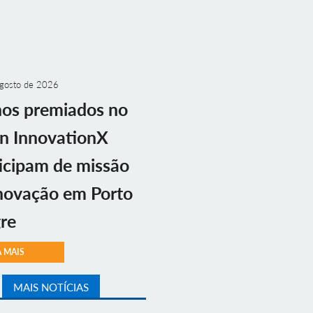
gosto de 2026
nos premiados no
n InnovationX
icipam de missão
novação em Porto
re
A MAIS
MAIS NOTÍCIAS