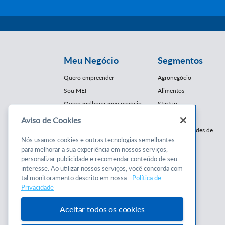
Meu Negócio
Segmentos
Quero empreender
Agronegócio
Sou MEI
Alimentos
Quero melhorar meu negócio
Startup
E-Commerce
Aviso de Cookies
Cursos e
Franquias / Redes de
Cooperação
Nós usamos cookies e outras tecnologias semelhantes
Conteúdos
para melhorar a sua experiência em nossos serviços,
Moda
personalizar publicidade e recomendar conteúdo de seu
Cursos
Moveleiro
interesse. Ao utilizar nossos serviços, você concorda com
Consultorias
Saúde
tal monitoramento descrito em nossa
Política de
Programas
Privacidade
Turismo
Mercopar
Aceitar todos os cookies