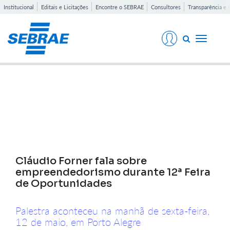
Institucional
Editais e Licitações
Encontre o SEBRAE
Consultores
Transparência e 
Toggle
navigati
Notícias
Cláudio Forner fala sobre
empreendedorismo durante 12ª Feira
de Oportunidades
Palestra aconteceu na manhã de sexta-feira,
12 de maio, em Porto Alegre