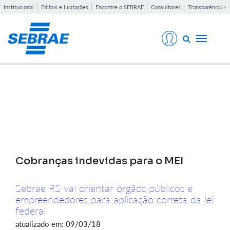
Institucional
Editais e Licitações
Encontre o SEBRAE
Consultores
Transparência e 
Toggle
navigati
Notícias
Cobranças indevidas para o MEI
Sebrae RS vai orientar órgãos públicos e
empreendedores para aplicação correta da lei
federal
atualizado em: 09/03/18