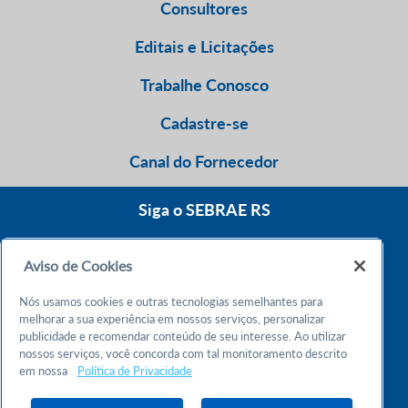
Consultores
Editais e Licitações
Trabalhe Conosco
Cadastre-se
Canal do Fornecedor
Siga o SEBRAE RS
Aviso de Cookies
0800 570 0800
Nós usamos cookies e outras tecnologias semelhantes para
Atendimento 24h
melhorar a sua experiência em nossos serviços, personalizar
publicidade e recomendar conteúdo de seu interesse. Ao utilizar
nossos serviços, você concorda com tal monitoramento descrito
Chame no WhatsApp
em nossa
Política de Privacidade
55 51 32165000