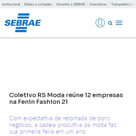
Institucional
Editais e Licitações
Encontre o SEBRAE
Consultores
Transparência e 
Toggle
navigati
Notícias
Coletivo RS Moda reúne 12 empresas
na Fenin Fashion 21
Com expectativa de retomada de bons
negócios, a cadeia produtiva da moda faz
sua primeira feira em um ano