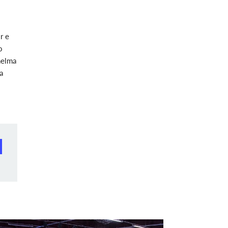
r e
o
helma
a