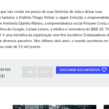
s que vão contar um pouco de suas histórias de vida e deixar suas
antana; o triatleta Thiago Vinhal; o rapper Emicida; o empreendedo
a e feminista Djamila Ribeiro, a empreendedora social Polyane Costa, 
cutiva do Google, Lisiane Lemos; a médica e vencedora do BBB 20, T
el’ é uma iniciativa da organização sem fins lucrativos Embaixadores d
e diversos parceiros. Nos últimos dois anos, o evento aconteceu no
tou mais de 15 mil jovens.
DO FOI
ADICIONAR AOS FAVORITOS
SIM
NÃO
CÊ?