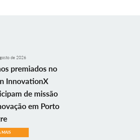
gosto de 2026
nos premiados no
n InnovationX
icipam de missão
novação em Porto
re
A MAIS