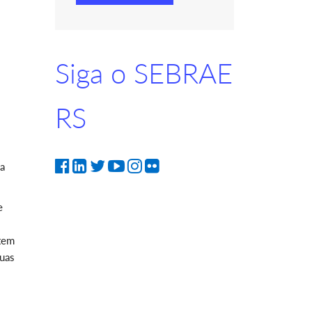
Siga o SEBRAE
RS
da
e
 tem
suas