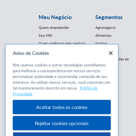
Meu Negócio
Segmentos
Quero empreender
Agronegócio
Sou MEI
Alimentos
Quero melhorar meu negócio
Startup
E-Commerce
Aviso de Cookies
Cursos e
Franquias / Redes de
Cooperação
Nós usamos cookies e outras tecnologias semelhantes
Conteúdos
para melhorar a sua experiência em nossos serviços,
Moda
personalizar publicidade e recomendar conteúdo de seu
Cursos
Moveleiro
interesse. Ao utilizar nossos serviços, você concorda com
Consultorias
Saúde
tal monitoramento descrito em nossa
Política de
Programas
Privacidade
Turismo
Mercopar
Aceitar todos os cookies
Rejeitar cookies opcionais