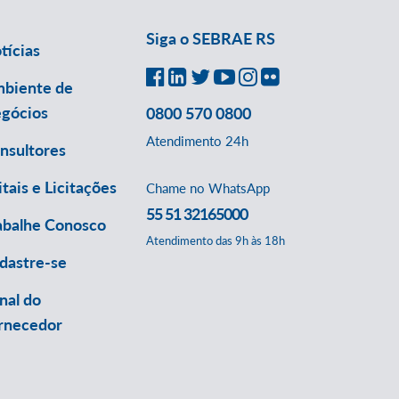
Siga o SEBRAE RS
tícias
biente de
gócios
0800 570 0800
Atendimento 24h
nsultores
itais e Licitações
Chame no WhatsApp
55 51 32165000
abalhe Conosco
Atendimento das 9h às 18h
dastre-se
nal do
rnecedor