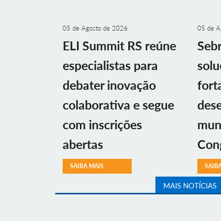
05 de Agosto de 2026
05 de A
ELI Summit RS reúne
Sebr
especialistas para
solu
debater inovação
fort
colaborativa e segue
des
com inscrições
muni
abertas
Con
SAIBA MAIS
SAIB
MAIS NOTÍCIAS