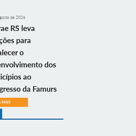
gosto de 2026
ae RS leva
ções para
alecer o
envolvimento dos
cípios ao
gresso da Famurs
A MAIS