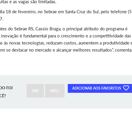
uitas e as vagas são limitadas.
dia 18 de fevereiro, no Sebrae em Santa Cruz do Sul, pelo telefone (5
7.
es do Sebrae RS, Cassio Braga, o principal atributo do programa é
A inovação é fundamental para o crescimento e a competitividade das
s às novas tecnologias, reduzam custos, aumentem a produtividade 
m se destacar no mercado e alcançar melhores resultados”, comenta
DO FOI
ADICIONAR AOS FAVORITOS
SIM
NÃO
CÊ?