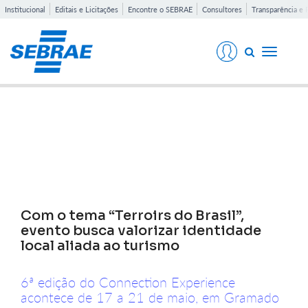
Institucional
Editais e Licitações
Encontre o SEBRAE
Consultores
Transparência e 
Toggle
navigati
Notícias
Com o tema “Terroirs do Brasil”,
evento busca valorizar identidade
local aliada ao turismo
6ª edição do Connection Experience
acontece de 17 a 21 de maio, em Gramado