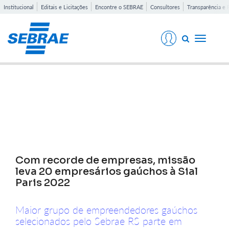
Institucional
Editais e Licitações
Encontre o SEBRAE
Consultores
Transparência e 
Toggle
navigati
Notícias
Com recorde de empresas, missão
leva 20 empresários gaúchos à Sial
Paris 2022
Maior grupo de empreendedores gaúchos
selecionados pelo Sebrae RS parte em