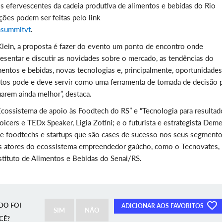
is efervescentes da cadeia produtiva de alimentos e bebidas do Rio
ições podem ser feitas pelo link
chsummitvt
.
Klein, a proposta é fazer do evento um ponto de encontro onde
esentar e discutir as novidades sobre o mercado, as tendências do
ntos e bebidas, novas tecnologias e, principalmente, oportunidades
tos pode e deve servir como uma ferramenta de tomada de decisão 
arem ainda melhor”, destaca.
Ecossistema de apoio às Foodtech do RS” e “Tecnologia para resultad
icers e TEDx Speaker, Ligia Zotini; e o futurista e estrategista Deme
 foodtechs e startups que são cases de sucesso nos seus segmento
es atores do ecossistema empreendedor gaúcho, como o Tecnovates,
stituto de Alimentos e Bebidas do Senai/RS.
DO FOI
ADICIONAR AOS FAVORITOS
SIM
NÃO
CÊ?