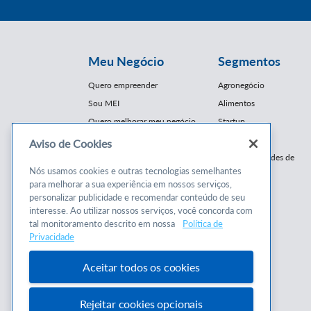
Meu Negócio
Segmentos
Quero empreender
Agronegócio
Sou MEI
Alimentos
Quero melhorar meu negócio
Startup
E-Commerce
Aviso de Cookies
Cursos e
Franquias / Redes de
Cooperação
Nós usamos cookies e outras tecnologias semelhantes
Conteúdos
para melhorar a sua experiência em nossos serviços,
Moda
personalizar publicidade e recomendar conteúdo de seu
Cursos
Moveleiro
interesse. Ao utilizar nossos serviços, você concorda com
Consultorias
Saúde
tal monitoramento descrito em nossa
Política de
Programas
Privacidade
Turismo
Mercopar
Aceitar todos os cookies
Rejeitar cookies opcionais