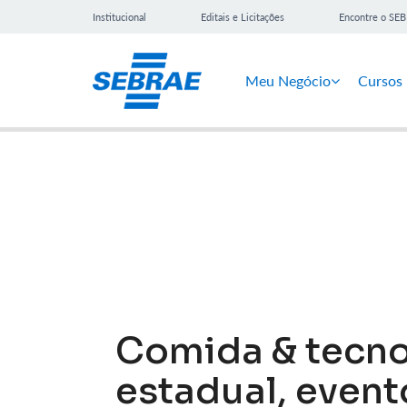
Institucional
Editais e Licitações
Encontre o SE
Meu Negócio
Cursos
Notícias
Comida & tecno
estadual, event