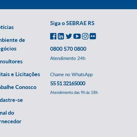
Siga o SEBRAE RS
tícias
biente de
gócios
0800 570 0800
Atendimento 24h
nsultores
itais e Licitações
Chame no WhatsApp
55 51 32165000
abalhe Conosco
Atendimento das 9h às 18h
dastre-se
nal do
rnecedor