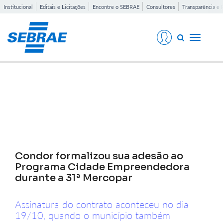
Institucional
Editais e Licitações
Encontre o SEBRAE
Consultores
Transparência e 
Toggle
navigati
Notícias
Condor formalizou sua adesão ao
Programa Cidade Empreendedora
durante a 31ª Mercopar
Assinatura do contrato aconteceu no dia
19/10, quando o município também