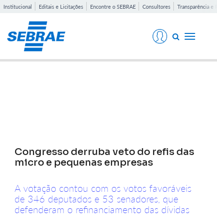
Institucional
Editais e Licitações
Encontre o SEBRAE
Consultores
Transparência e 
Toggle
navigati
Notícias
Congresso derruba veto do refis das
micro e pequenas empresas
A votação contou com os votos favoráveis
de 346 deputados e 53 senadores, que
defenderam o refinanciamento das dívidas