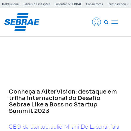
Institucional
Editais e Licitações
Encontre o SEBRAE
Consultores
Transparência e 
Toggle
navigati
Notícias
Conheça a AlterVision: destaque em
trilha internacional do Desafio
Sebrae Like a Boss no Startup
Summit 2023
CEO da startup, Julio Milani De Lucena, fala