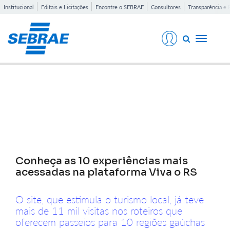
Institucional
Editais e Licitações
Encontre o SEBRAE
Consultores
Transparência e 
Toggle
navigati
Notícias
Conheça as 10 experiências mais
acessadas na plataforma Viva o RS
O site, que estimula o turismo local, já teve
mais de 11 mil visitas nos roteiros que
oferecem passeios para 10 regiões gaúchas