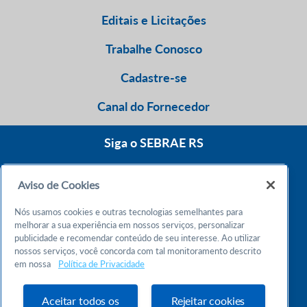
Editais e Licitações
Trabalhe Conosco
Cadastre-se
Canal do Fornecedor
Siga o SEBRAE RS
Aviso de Cookies
0800 570 0800
Nós usamos cookies e outras tecnologias semelhantes para
Atendimento 24h
melhorar a sua experiência em nossos serviços, personalizar
publicidade e recomendar conteúdo de seu interesse. Ao utilizar
nossos serviços, você concorda com tal monitoramento descrito
Chame no WhatsApp
em nossa
Política de Privacidade
55 51 32165000
Atendimento das 9h às 18h
Aceitar todos os
Rejeitar cookies