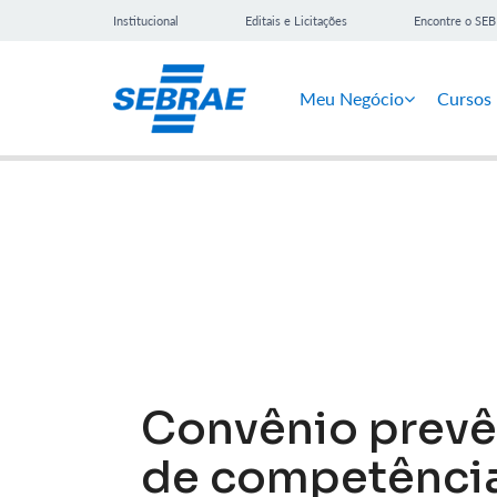
Institucional
Editais e Licitações
Encontre o SE
Meu Negócio
Cursos
Notícias
Convênio prevê
de competênci