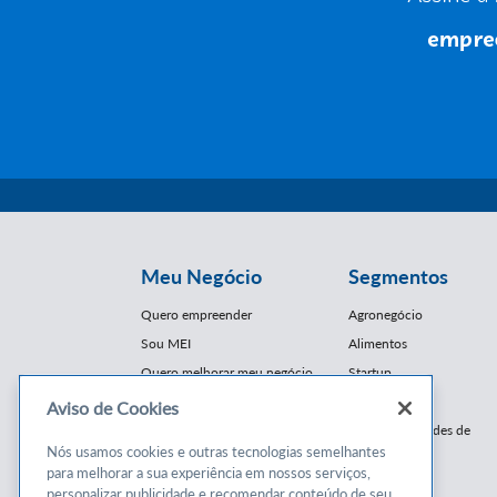
Meu Negócio
Segmentos
Quero empreender
Agronegócio
Sou MEI
Alimentos
Quero melhorar meu negócio
Startup
E-Commerce
Aviso de Cookies
Cursos e
Franquias / Redes de
Cooperação
Nós usamos cookies e outras tecnologias semelhantes
Conteúdos
para melhorar a sua experiência em nossos serviços,
Moda
personalizar publicidade e recomendar conteúdo de seu
Cursos