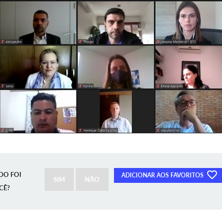
DO FOI
ADICIONAR AOS FAVORITOS
SIM
NÃO
CÊ?