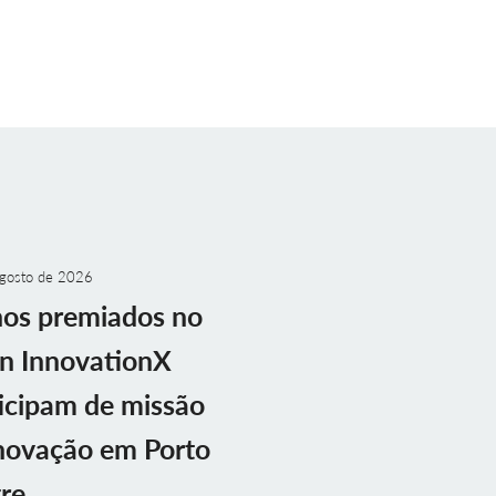
gosto de 2026
nos premiados no
n InnovationX
icipam de missão
novação em Porto
re