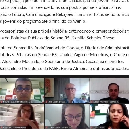
 Ângelo, já possuem iniciativas de capacitação do jovem para 2020
 duas Jornadas Empreendedoras compostas por seis oficinas nas
ara o Futuro, Comunicação e Relações Humanas. Estas serão turmas
ais jovens do programa até o final do convênio.
 protagonistas da sua própria história, entendendo o empreendedoris
ra de Políticas Públicas do Sebrae RS, Kamille Schmidt These.
dente do Sebrae RS, André Vanoni de Godoy, o Diretor de Administraç
olíticas Públicas do Sebrae RS, Janaina Zago de Medeiros, o Chefe d
, Alexandro Machado, o Secretário de Justiça, Cidadania e Direitos
schild, o Presidente da FASE, Farelo Almeida e outras autoridades.