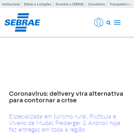
Institucional
Editais e Licitações
Encontre o SEBRAE
Consultores
Transparência e 
Toggle
navigati
Notícias
Coronavírus: delivery vira alternativa
para contornar a crise
Especializada em turismo rural, Frutícula e
Viveiro de Mudas Freiberger & Andrioli hoje
faz entregas em toda a região