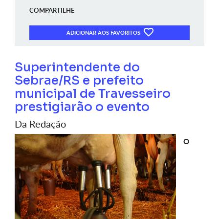
COMPARTILHE
ADICIONAR AOS FAVORITOS
Superintendente do
Sebrae/RS e prefeito
municipal de Travesseiro
prestigiarão o evento
Da Redação
O