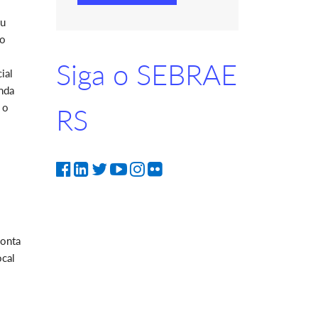
ou
do
Siga o SEBRAE
ial
nda
 o
RS
ponta
ocal