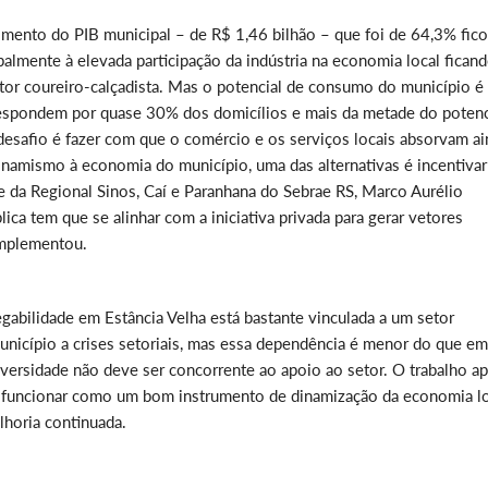
mento do PIB municipal – de R$ 1,46 bilhão – que foi de 64,3% fic
almente à elevada participação da indústria na economia local fican
etor coureiro-calçadista. Mas o potencial de consumo do município é
 respondem por quase 30% dos domicílios e mais da metade do potenc
esafio é fazer com que o comércio e os serviços locais absorvam ai
inamismo à economia do município, uma das alternativas é incentivar
da Regional Sinos, Caí e Paranhana do Sebrae RS, Marco Aurélio
ca tem que se alinhar com a iniciativa privada para gerar vetores
omplementou.
abilidade em Estância Velha está bastante vinculada a um setor
unicípio a crises setoriais, mas essa dependência é menor do que em
iversidade não deve ser concorrente ao apoio ao setor. O trabalho a
m funcionar como um bom instrumento de dinamização da economia l
lhoria continuada.