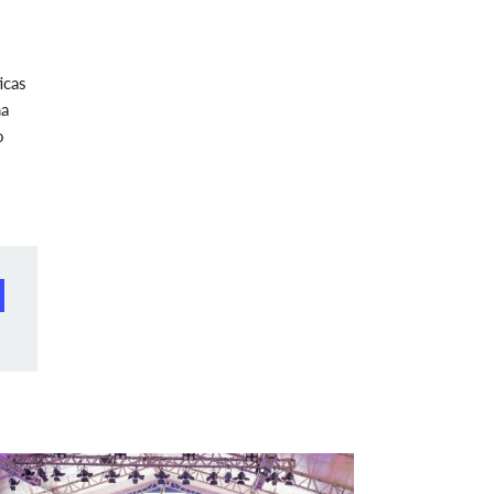
icas
ma
o