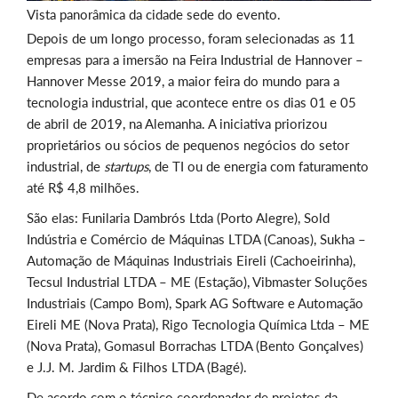
Vista panorâmica da cidade sede do evento.
Depois de um longo processo, foram selecionadas as 11
empresas para a imersão na Feira Industrial de Hannover –
Hannover Messe 2019, a maior feira do mundo para a
tecnologia industrial, que acontece entre os dias 01 e 05
de abril de 2019, na Alemanha. A iniciativa priorizou
proprietários ou sócios de pequenos negócios do setor
industrial, de
startups
, de TI ou de energia com faturamento
até R$ 4,8 milhões.
São elas: Funilaria Dambrós Ltda (Porto Alegre), Sold
Indústria e Comércio de Máquinas LTDA (Canoas), Sukha –
Automação de Máquinas Industriais Eireli (Cachoeirinha),
Tecsul Industrial LTDA – ME (Estação), Vibmaster Soluções
Industriais (Campo Bom), Spark AG Software e Automação
Eireli ME (Nova Prata), Rigo Tecnologia Química Ltda – ME
(Nova Prata), Gomasul Borrachas LTDA (Bento Gonçalves)
e J.J. M. Jardim & Filhos LTDA (Bagé).
De acordo com o técnico coordenador de projetos da