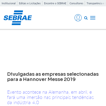
Institucional
Editais e Licitações
Encontre o SEBRAE
Consultores
Transparência e 
Toggle
navigati
Notícias
Divulgadas as empresas selecionadas
para a Hannover Messe 2019
Evento acontece na Alemanha, em abril, e
fará uma imersão nas principais tendências
da indústria 4.0