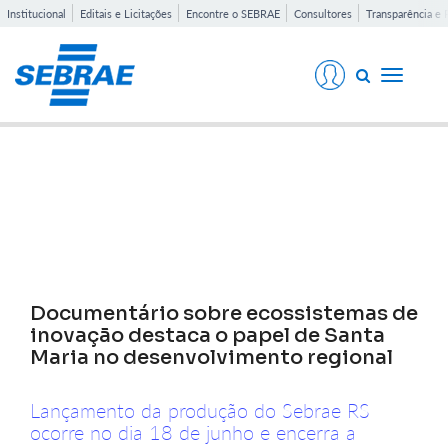
Institucional
Editais e Licitações
Encontre o SEBRAE
Consultores
Transparência e 
Toggle
navigati
Notícias
Documentário sobre ecossistemas de
inovação destaca o papel de Santa
Maria no desenvolvimento regional
Lançamento da produção do Sebrae RS
ocorre no dia 18 de junho e encerra a