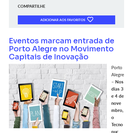
COMPARTILHE
ADICIONAR AOS FAVORITOS
Eventos marcam entrada de
Porto Alegre no Movimento
Capitais de Inovação
Porto
Alegre
–
Nos
dias 3
e 4 de
nove
mbro,
o
Tecno
puc