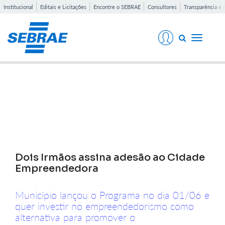
Institucional
Editais e Licitações
Encontre o SEBRAE
Consultores
Transparência e 
Toggle
navigati
Notícias
Dois Irmãos assina adesão ao Cidade
Empreendedora
Município lançou o Programa no dia 01/06 e
quer investir no empreendedorismo como
alternativa para promover o