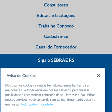
Consultores
Editais e Licitações
Trabalhe Conosco
Cadastre-se
Canal do Fornecedor
Siga o SEBRAE RS
Aviso de Cookies
0800 570 0800
Nós usamos cookies e outras tecnologias semelhantes para
Atendimento 24h
melhorar a sua experiência em nossos serviços, personalizar
publicidade e recomendar conteúdo de seu interesse. Ao utilizar
nossos serviços, você concorda com tal monitoramento descrito
Chame no WhatsApp
em nossa
Política de Privacidade
55 51 32165000