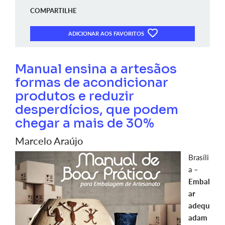
COMPARTILHE
ADICIONAR AOS FAVORITOS
Manual ensina a artesãos
formas de acondicionar
produtos e reduzir
desperdícios, que podem
chegar a mais de 30%
Marcelo Araújo
Brasíli
a –
Embal
ar
adequ
adam