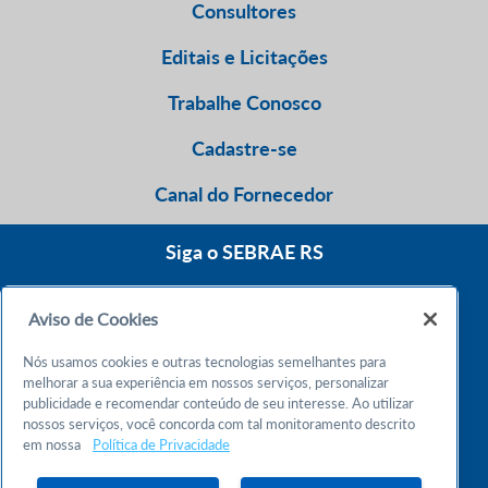
Consultores
Editais e Licitações
Trabalhe Conosco
Cadastre-se
Canal do Fornecedor
Siga o SEBRAE RS
Aviso de Cookies
0800 570 0800
Nós usamos cookies e outras tecnologias semelhantes para
Atendimento 24h
melhorar a sua experiência em nossos serviços, personalizar
publicidade e recomendar conteúdo de seu interesse. Ao utilizar
nossos serviços, você concorda com tal monitoramento descrito
Chame no WhatsApp
em nossa
Política de Privacidade
55 51 32165000