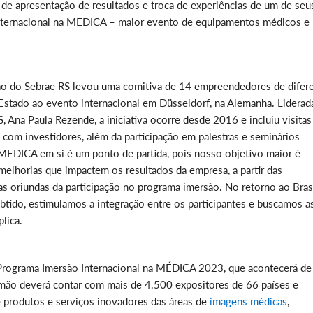
de apresentação de resultados e troca de experiências de um de seu
internacional na MEDICA – maior evento de equipamentos médicos e
ão do Sebrae RS levou uma comitiva de 14 empreendedores de difer
 Estado ao evento internacional em Düsseldorf, na Alemanha. Liderad
, Ana Paula Rezende, a iniciativa ocorre desde 2016 e incluiu visitas
ro com investidores, além da participação em palestras e seminários
 MEDICA em si é um ponto de partida, pois nosso objetivo maior é
 melhorias que impactem os resultados da empresa, a partir das
s oriundas da participação no programa imersão. No retorno ao Brasi
do, estimulamos a integração entre os participantes e buscamos a
lica.
Programa Imersão Internacional na MÉDICA 2023, que acontecerá de
mão deverá contar com mais de 4.500 expositores de 66 países e
produtos e serviços inovadores das áreas de
imagens médicas
,