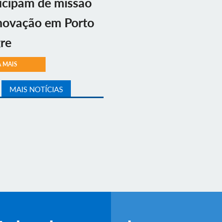
icipam de missão
novação em Porto
re
A MAIS
MAIS NOTÍCIAS