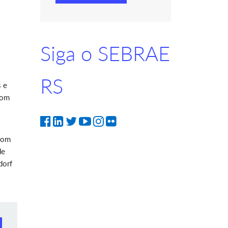
Siga o SEBRAE
RS
s e
com
.
s
 com
de
dorf