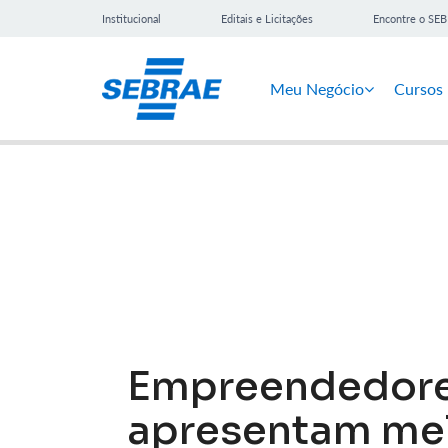
Institucional
Editais e Licitações
Encontre o SE
Meu Negócio
Cursos
Notícias
Empreendedore
apresentam mel