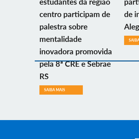
estudantes da região
part
centro participam de
de i
palestra sobre
Aleg
mentalidade
SAIB
inovadora promovida
pela 8ª CRE e Sebrae
RS
SAIBA MAIS