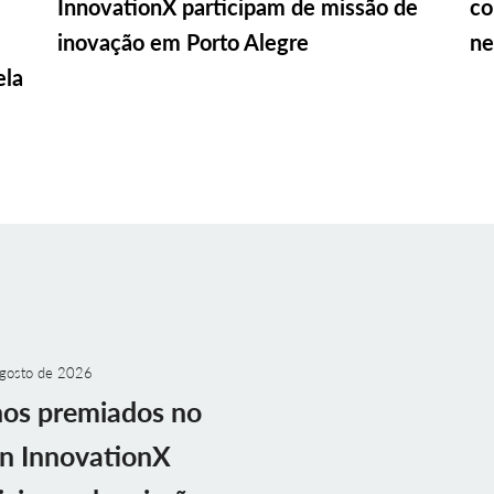
InnovationX participam de missão de
co
inovação em Porto Alegre
ne
ela
gosto de 2026
nos premiados no
n InnovationX