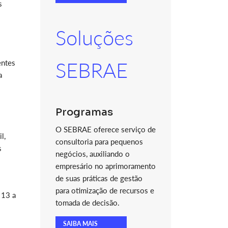
s
Soluções
entes
SEBRAE
a
Programas
O SEBRAE oferece serviço de
l,
consultoria para pequenos
s
negócios, auxiliando o
empresário no aprimoramento
de suas práticas de gestão
para otimização de recursos e
 13 a
tomada de decisão.
SAIBA MAIS