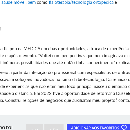
,
saúde móvel, bem
como
fisioterapia/tecnologia ortopédica
e
il
 participou da MEDICA em duas oportunidades, a troca de experiência
te e após o evento. “Voltei com perspectivas que nem imaginava e 
i inúmeras possibilidades que até então tinha conhecimento” explica
io a partir da interação do profissional com especialistas de outro
uscavam soluções inovadoras no ramo da biotecnologia. Da reunião
de experiências que não eram meu foco principal nasceu o embrião 
aúde à distância. Em 2022 tive a oportunidade de retornar a Düssel
ia. Construí relações de negócios que auxiliaram meu projeto”, conta.
DO FOI
ADICIONAR AOS FAVORITOS