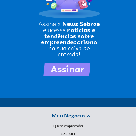
Meu Negócio
Quero empreender
Sou MEI