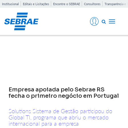
Institucional
Editais e Licitações
Encontre o SEBRAE
Consultores
Transparência e 
Toggle
navigati
Notícias
Empresa apoiada pelo Sebrae RS
fecha o primeiro negócio em Portugal
Solutions Sistema de Gestão participou do
Global TI, programa que abriu o mercado
internacional para a empresa