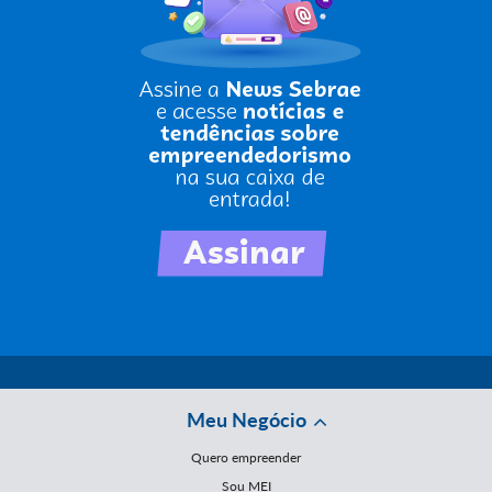
Meu Negócio
Quero empreender
Sou MEI