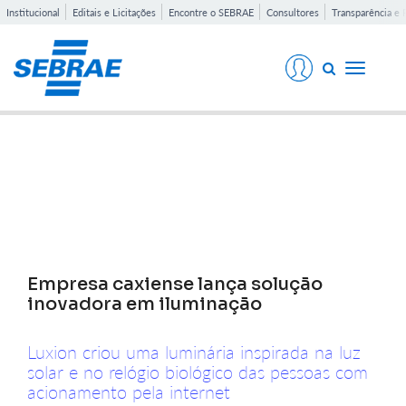
Institucional
Editais e Licitações
Encontre o SEBRAE
Consultores
Transparência e 
Toggle
navigati
Notícias
Empresa caxiense lança solução
inovadora em iluminação
Luxion criou uma luminária inspirada na luz
solar e no relógio biológico das pessoas com
acionamento pela internet