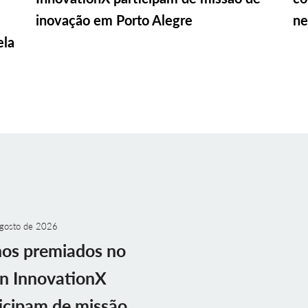
inovação em Porto Alegre
ne
ela
gosto de 2026
nos premiados no
n InnovationX
icipam de missão