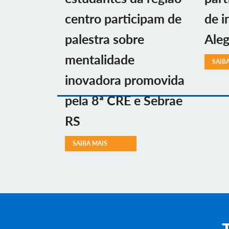
centro participam de
de i
palestra sobre
Aleg
mentalidade
SAIB
inovadora promovida
pela 8ª CRE e Sebrae
RS
SAIBA MAIS