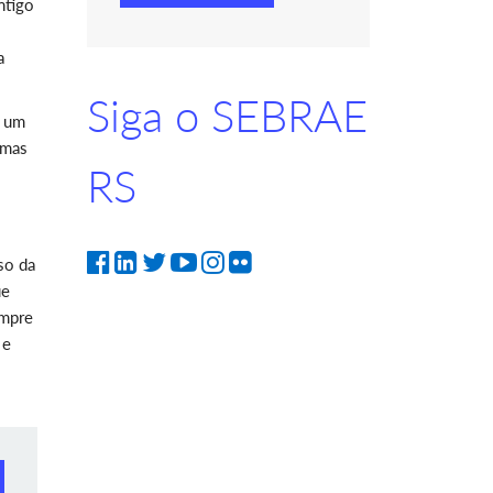
ntigo
a
Siga o SEBRAE
e um
umas
RS
so da
ue
empre
 e