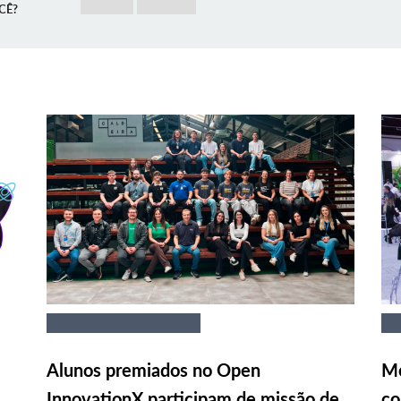
CÊ?
Alunos premiados no Open
Me
InnovationX participam de missão de
co