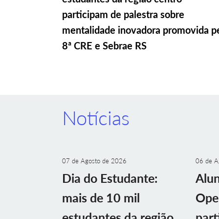
participam de palestra sobre
mentalidade inovadora promovida p
8ª CRE e Sebrae RS
Notícias
07 de Agosto de 2026
06 de A
Dia do Estudante:
Alu
mais de 10 mil
Ope
estudantes da região
part