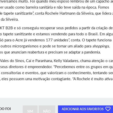
onversamos muito. Foi quando meu esposo lembrou de um capacho a
er usado como barreira sanitária e não teve saída na época. Fomos
tapete sanitizante”, conta Rochele Hartmann da Silveira, que lidera 
a Silveira.
T B2B e só conseguiu recuperar seus pedidos a partir da criação d
tapete sanitizante e estamos vendendo para todo o Brasil. Em alg
. Só para o Acre já vendemos 177 unidades”, conta. O tapete funciona
e outros microrganismos e pode se tornar um aliado para
shoppings
,
os que anunciam reabertura e precisam se adaptar a pandemia.
 Vales do Sinos, Caí e Paranhana, Kelly Valadares, chama atenção o ca
seus diretores é empreendedor. “Percebemos entre os grupos em q
 consultorias e eventos, que valorizam o conhecimento, tentando s
elly, eles possuem uma motivação contagiante. “A Rochele é muito ativa
DO FOI
ADICIONAR AOS FAVORITOS
SIM
NÃO