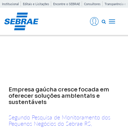
Institucional
Editais e Licitações
Encontre o SEBRAE
Consultores
Transparência e 
Toggle
navigati
Notícias
Empresa gaúcha cresce focada em
oferecer soluções ambientais e
sustentáveis
Segundo Pesquisa de Monitoramento dos
Pequenos Negócios do Sebrae RS,