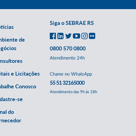
Siga o SEBRAE RS
tícias
biente de
gócios
0800 570 0800
Atendimento 24h
nsultores
itais e Licitações
Chame no WhatsApp
55 51 32165000
abalhe Conosco
Atendimento das 9h às 18h
dastre-se
nal do
rnecedor