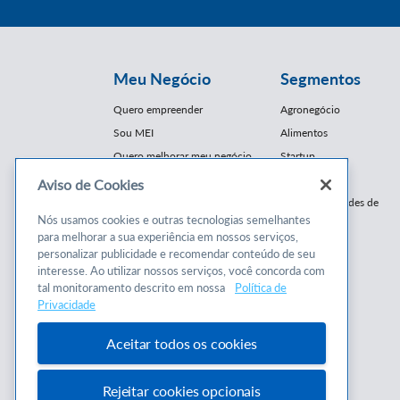
Meu Negócio
Segmentos
Quero empreender
Agronegócio
Sou MEI
Alimentos
Quero melhorar meu negócio
Startup
E-Commerce
Aviso de Cookies
Cursos e
Franquias / Redes de
Cooperação
Nós usamos cookies e outras tecnologias semelhantes
Conteúdos
para melhorar a sua experiência em nossos serviços,
Moda
personalizar publicidade e recomendar conteúdo de seu
Cursos
Moveleiro
interesse. Ao utilizar nossos serviços, você concorda com
Consultorias
Saúde
tal monitoramento descrito em nossa
Política de
Programas
Privacidade
Turismo
Mercopar
Aceitar todos os cookies
Rejeitar cookies opcionais