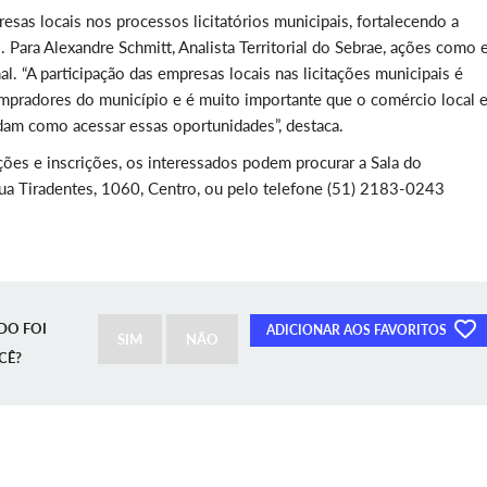
resas locais nos processos licitatórios municipais, fortalecendo a
Para Alexandre Schmitt, Analista Territorial do Sebrae, ações como 
. “A participação das empresas locais nas licitações municipais é
ompradores do município e é muito importante que o comércio local 
dam como acessar
essas oportunidades”, destaca.
ações e inscrições, os interessados podem procurar a Sala do
ua Tiradentes, 1060, Centro, ou pelo telefone
(51) 2183-0243
DO FOI
ADICIONAR AOS FAVORITOS
SIM
NÃO
CÊ?