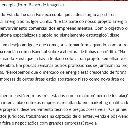
e energia (Foto: Banco de Imagens)
do Estado Luciana Fonseca conta que a ideia surgiu a partir da
i Energia Solar, Igor Cunha. “Ele faz parte do nosso projeto Energia
senvolvimento comercial dos empreendimentos
. Com o objetivo d
ultoria especializada e apoio no planejamento estratégico”, disse.
é um desejo antigo, e que começou a tomar forma quando, com outro
reunião com o Banrisul sobre a abertura de linhas de crédito. “Na
rnando Frest, que já havia tentado colocar um projeto semelhante 
relembra. Em poucas semanas outros profissionais se juntaram ao pro
ras. “Percebemos que o mercado de energia está crescendo de forma
empresas de outras áreas estão apostando nisso como nova área de
ento e está entre os três estados com o maior número de instalaç
á intercâmbio entre as empresas, resultando em marketing qualificad
e projetos, desenvolvimento técnico e preços acessíveis. “Os primei
os jurídicos, trabalhamos na captação de clientes, venda e pós-vend
m feira e negociações com grandes empresas”, revela.