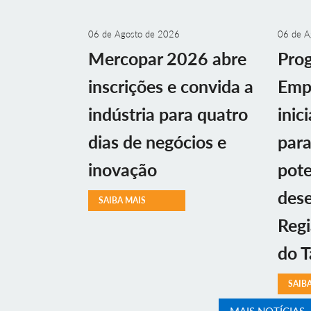
06 de Agosto de 2026
06 de A
Mercopar 2026 abre
Prog
inscrições e convida a
Emp
indústria para quatro
inic
dias de negócios e
par
inovação
pote
des
SAIBA MAIS
Regi
do T
SAIB