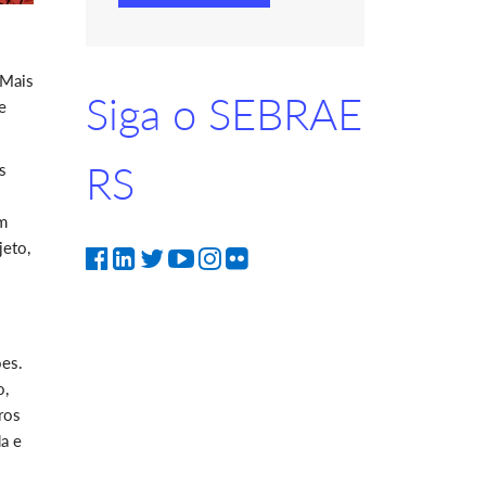
 Mais
Siga o SEBRAE
e
RS
s
em
jeto,
ões.
o,
ros
a e