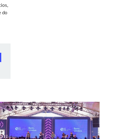
ios,
e do