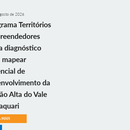
gosto de 2026
rama Territórios
reendedores
ia diagnóstico
a mapear
ncial de
envolvimento da
ão Alta do Vale
aquari
A MAIS