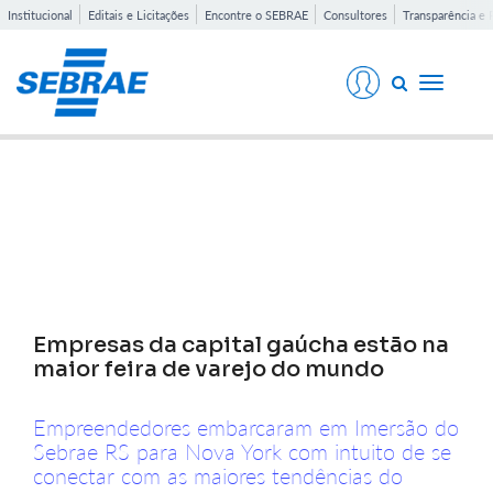
Institucional
Editais e Licitações
Encontre o SEBRAE
Consultores
Transparência e 
Toggle
navigati
Notícias
Empresas da capital gaúcha estão na
maior feira de varejo do mundo
Empreendedores embarcaram em Imersão do
Sebrae RS para Nova York com intuito de se
conectar com as maiores tendências do