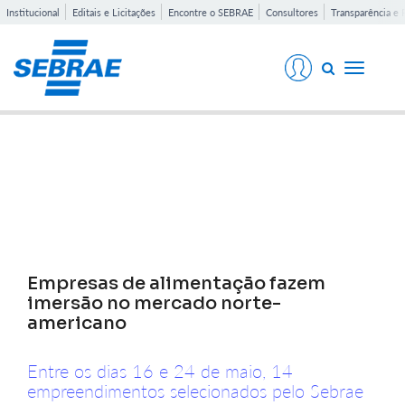
Institucional
Editais e Licitações
Encontre o SEBRAE
Consultores
Transparência e 
Toggle
navigati
Notícias
Empresas de alimentação fazem
imersão no mercado norte-
americano
Entre os dias 16 e 24 de maio, 14
empreendimentos selecionados pelo Sebrae