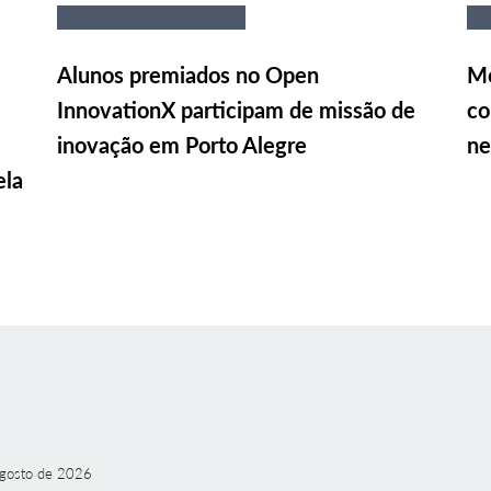
Alunos premiados no Open
Me
InnovationX participam de missão de
co
inovação em Porto Alegre
ne
ela
gosto de 2026