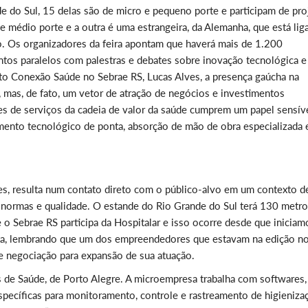
e do Sul, 15 delas são de micro e pequeno porte e participam de pro
e médio porte e a outra é uma estrangeira, da Alemanha, que está lig
 Os organizadores da feira apontam que haverá mais de 1.200
ntos paralelos com palestras e debates sobre inovação tecnológica e
eto Conexão Saúde no Sebrae RS, Lucas Alves, a presença gaúcha na
, mas, de fato, um vetor de atração de negócios e investimentos
res de serviços da cadeia de valor da saúde cumprem um papel sensív
mento tecnológico de ponta, absorção de mão de obra especializada 
ves, resulta num contato direto com o público-alvo em um contexto d
 normas e qualidade. O estande do Rio Grande do Sul terá 130 metr
e o Sebrae RS participa da Hospitalar e isso ocorre desde que iniciam
nta, lembrando que um dos empreendedores que estavam na edição n
e negociação para expansão de sua atuação.
s de Saúde, de Porto Alegre. A microempresa trabalha com softwares,
specíficas para monitoramento, controle e rastreamento de higieniza