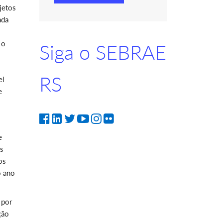
jetos
ada
 o
Siga o SEBRAE
RS
el
e
e
os
os
o ano
 por
ção