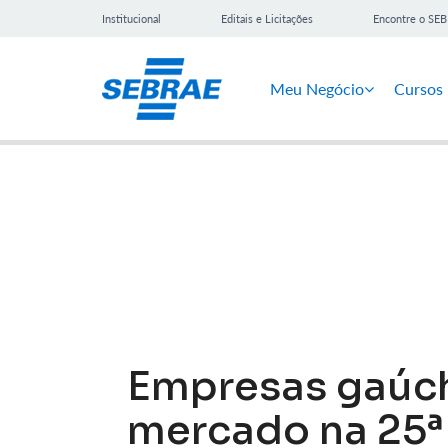
Institucional
Editais e Licitações
Encontre o SE
Meu Negócio
Cursos
Notícias
Empresas gaúc
mercado na 25ª 