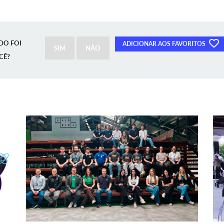
DO FOI
ADICIONAR AOS FAVORITOS
SIM
NÃO
CÊ?