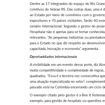
Dentre as 17 integrantes do espaço do Rio Grand
coletivos do Sebrae RS. Das outras duas, uma é d
ao Estado por meio de convênios com o governo.
expositores e 70 países visitantes. Serão 40 eve
cenário internacional. Segundo o gestor do proj
Hospitalar não é apenas para se tornar conhecida
relevantes. “As pequenas indústrias ou prestado
para o Estado no que diz respeito ao desenvolvi
capacitada, inovação e economia”, argumenta.
Oportunidades internacionais
A visibilidade em um evento desse porte, diz Al
muita competitividade e complexidade de regras,
quadrados. “Essa é a terceira vez consecutiva qu
uma atuação especializada no setor”, compleme
passado está na Colômbia encerrando um ciclo d
O exemplo citado pelo gestor é a Bee It Sistema
exemplo, para gestão de hospitais ou questões e