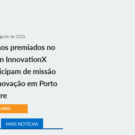
gosto de 2026
nos premiados no
n InnovationX
icipam de missão
novação em Porto
re
A MAIS
MAIS NOTÍCIAS