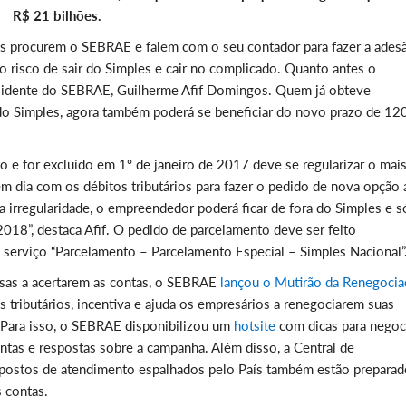
R$ 21 bilhões.
 procurem o SEBRAE e falem com o seu contador para fazer a ades
o risco de sair do Simples e cair no complicado. Quanto antes o
presidente do SEBRAE, Guilherme Afif Domingos. Quem já obteve
 do Simples, agora também poderá se beneficiar do novo prazo de 12
o e for excluído em 1º de janeiro de 2017 deve se regularizar o mai
em dia com os débitos tributários para fazer o pedido de nova opção 
a irregularidade, o empreendedor poderá ficar de fora do Simples e s
2018”, destaca Afif. O pedido de parcelamento deve ser feito
 serviço “Parcelamento – Parcelamento Especial – Simples Nacional”
sas a acertarem as contas, o SEBRAE
lançou o Mutirão da Renegocia
s tributários, incentiva e ajuda os empresários a renegociarem suas
. Para isso, o SEBRAE disponibilizou um
hotsite
com dicas para negoc
ntas e respostas sobre a campanha. Além disso, a Central de
ostos de atendimento espalhados pelo País também estão preparad
 contas.