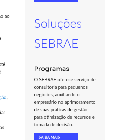
ão ao
Soluções
0
SEBRAE
s
até
Programas
ó
O SEBRAE oferece serviço de
.
consultoria para pequenos
negócios, auxiliando o
ção
,
empresário no aprimoramento
de suas práticas de gestão
iar
para otimização de recursos e
tomada de decisão.
os
SAIBA MAIS