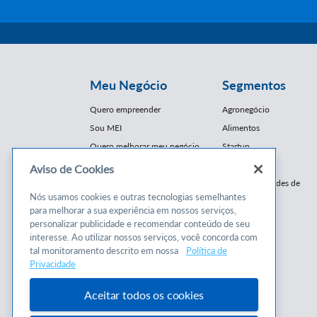
Meu Negócio
Segmentos
Quero empreender
Agronegócio
Sou MEI
Alimentos
Quero melhorar meu negócio
Startup
E-Commerce
Aviso de Cookies
Cursos e
Franquias / Redes de
Cooperação
Nós usamos cookies e outras tecnologias semelhantes
Conteúdos
para melhorar a sua experiência em nossos serviços,
Moda
personalizar publicidade e recomendar conteúdo de seu
Cursos
Moveleiro
interesse. Ao utilizar nossos serviços, você concorda com
Consultorias
Saúde
tal monitoramento descrito em nossa
Política de
Programas
Privacidade
Turismo
Mercopar
Aceitar todos os cookies