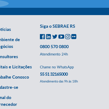
Siga o SEBRAE RS
tícias
biente de
gócios
0800 570 0800
Atendimento 24h
nsultores
itais e Licitações
Chame no WhatsApp
55 51 32165000
abalhe Conosco
Atendimento das 9h às 18h
dastre-se
nal do
rnecedor