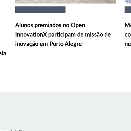
Alunos premiados no Open
Me
InnovationX participam de missão de
co
inovação em Porto Alegre
ne
ela