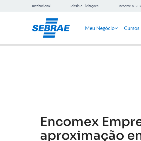
Institucional
Editais e Licitações
Encontre o SE
Meu Negócio
Cursos
Notícias
Encomex Empres
aproximação en