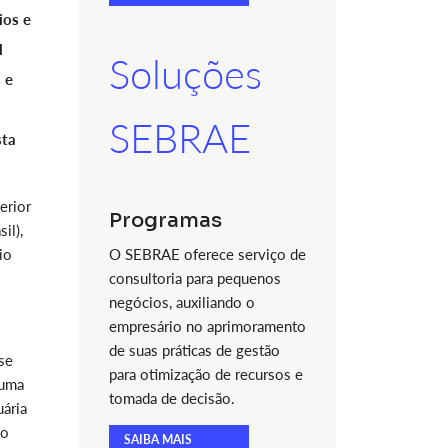
ios e
l
Soluções
 e
SEBRAE
sta
erior
Programas
il),
io
O SEBRAE oferece serviço de
consultoria para pequenos
negócios, auxiliando o
empresário no aprimoramento
de suas práticas de gestão
se
para otimização de recursos e
 uma
tomada de decisão.
uária
ao
SAIBA MAIS