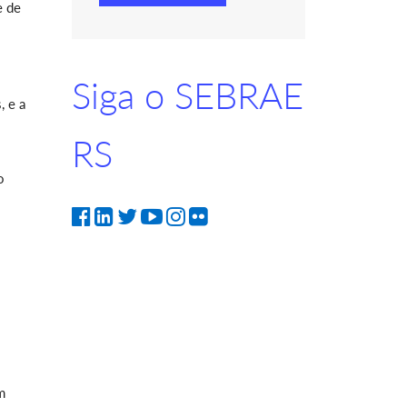
e de
Siga o SEBRAE
, e a
RS
o
m