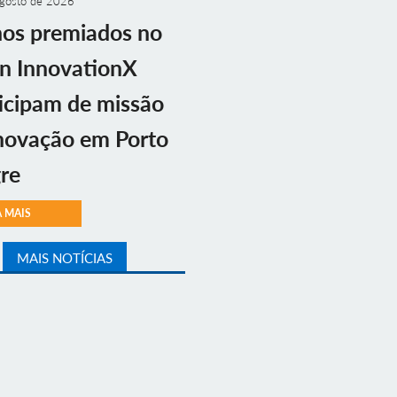
gosto de 2026
nos premiados no
n InnovationX
icipam de missão
novação em Porto
re
A MAIS
MAIS NOTÍCIAS