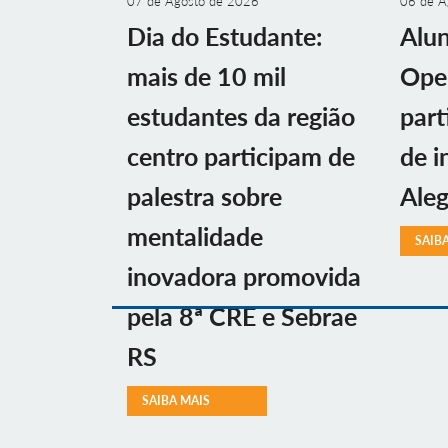
07 de Agosto de 2026
06 de A
Dia do Estudante:
Alu
mais de 10 mil
Ope
estudantes da região
part
centro participam de
de i
palestra sobre
Aleg
mentalidade
SAIB
inovadora promovida
pela 8ª CRE e Sebrae
RS
SAIBA MAIS