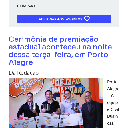
COMPARTILHE
ADICIONAR AOS FAVORITOS
Cerimônia de premiação
estadual aconteceu na noite
dessa terça-feira, em Porto
Alegre
Da Redação
Porto
Alegre
–
A
equip
e Civil
Busin
ess,