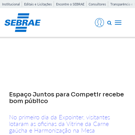
Institucional
Editais e Licitações
Encontre o SEBRAE
Consultores
Transparência e 
Toggle
navigati
Notícias
Espaço Juntos para Competir recebe
bom público
No primeiro dia da Expointer, visitantes
lotaram as oficinas da Vitrine da Carne
gaúcha e Harmonização na Mesa