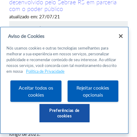
desenvolvido pelo Sebrae RS em parceria
com o poder público
atualizado em: 27/07/21
Da Redação
Aviso de Cookies
COMPARTILHE
Nós usamos cookies e outras tecnologias semelhantes para
melhorar a sua experiência em nossos serviços, personalizar
ADICIONAR AOS FAVORITOS
publicidade e recomendar conteúdo de seu interesse. Ao utilizar
nossos serviços, você concorda com tal monitoramento descrito
em nossa
Política de Privacidade
Estância Velha dá mais um passo em prol do
desenvolvimento, transformação e qualificação da
Aceitar todos os
Rejeitar cookies
educação local ao promover uma série de cursos,
cookies
opcionais
workshops e atividades para os professores da rede
municipal de ensino. A iniciativa integra o eixo Educação
Preferências de
Empreendedora, do Cidade Empreendedora, programa
cookies
desenvolvido pelo Sebrae RS em parceria com o poder
público e acontecerá no segundo semestre de 2020 e ao
longo de 2021.