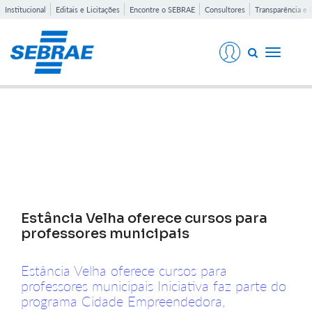
Institucional
Editais e Licitações
Encontre o SEBRAE
Consultores
Transparência e 
Toggle
navigati
Notícias
Estância Velha oferece cursos para
professores municipais
Estância Velha oferece cursos para
professores municipais Iniciativa faz parte do
programa Cidade Empreendedora,