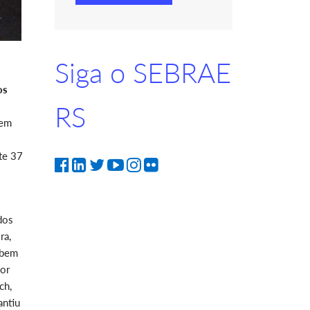
Siga o SEBRAE
os
RS
 em
te 37
dos
ra,
 bem
por
ch,
antiu