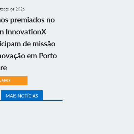
gosto de 2026
nos premiados no
n InnovationX
icipam de missão
novação em Porto
re
A MAIS
MAIS NOTÍCIAS