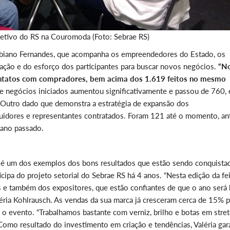
etivo do RS na Couromoda (Foto: Sebrae RS)
abiano Fernandes, que acompanha os empreendedores do Estado, os
ação e do esforço dos participantes para buscar novos negócios.
“N
contatos com compradores, bem acima dos 1.619 feitos no mesmo
e negócios iniciados aumentou significativamente e passou de 760,
o. Outro dado que demonstra a estratégia de expansão dos
idores e representantes contratados. Foram 121 até o momento, an
 ano passado.
é um dos exemplos dos bons resultados que estão sendo conquista
pa do projeto setorial do Sebrae RS há 4 anos. “Nesta edição da fei
 e também dos expositores, que estão confiantes de que o ano será
aléria Kohlrausch. As vendas da sua marca já cresceram cerca de 15% 
o evento. “Trabalhamos bastante com verniz, brilho e botas em stret
Como resultado do investimento em criação e tendências, Valéria gar