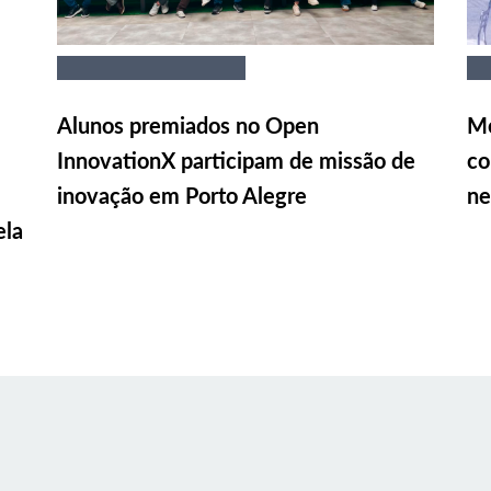
Alunos premiados no Open
Me
InnovationX participam de missão de
co
inovação em Porto Alegre
ne
ela