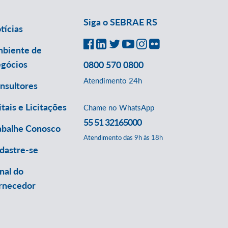
Siga o SEBRAE RS
tícias
biente de
gócios
0800 570 0800
Atendimento 24h
nsultores
itais e Licitações
Chame no WhatsApp
55 51 32165000
abalhe Conosco
Atendimento das 9h às 18h
dastre-se
nal do
rnecedor