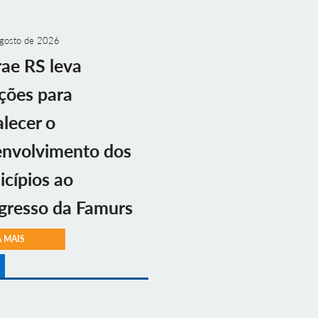
gosto de 2026
ae RS leva
ções para
alecer o
envolvimento dos
cípios ao
gresso da Famurs
A MAIS