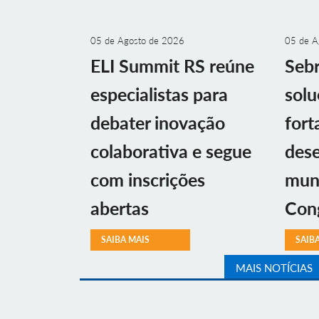
05 de Agosto de 2026
05 de A
ELI Summit RS reúne
Sebr
especialistas para
solu
debater inovação
fort
colaborativa e segue
des
com inscrições
muni
abertas
Con
SAIBA MAIS
SAIB
MAIS NOTÍCIAS