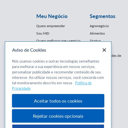
Meu Negócio
Segmentos
Quero empreender
Agronegócio
Sou MEI
Alimentos
Quero melhorar meu negócio
Startup
E-Commerce
Aviso de Cookies
Cursos e
Franquias / Redes de
Cooperação
Nós usamos cookies e outras tecnologias semelhantes
Conteúdos
para melhorar a sua experiência em nossos serviços,
Moda
personalizar publicidade e recomendar conteúdo de seu
Cursos
Moveleiro
interesse. Ao utilizar nossos serviços, você concorda com
Consultorias
Saúde
tal monitoramento descrito em nossa
Política de
Programas
Privacidade
Turismo
Mercopar
Aceitar todos os cookies
Rejeitar cookies opcionais