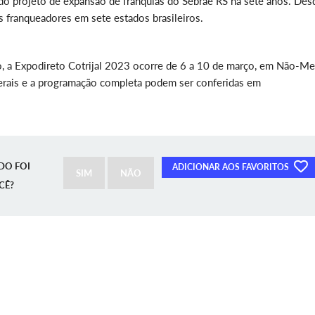
do projeto de expansão de franquias do Sebrae RS há sete anos. Des
 franqueadores em sete estados brasileiros.
o, a Expodireto Cotrijal 2023 ocorre de 6 a 10 de março, em Não-Me
gerais e a programação completa podem ser conferidas em
DO FOI
ADICIONAR AOS FAVORITOS
SIM
NÃO
CÊ?