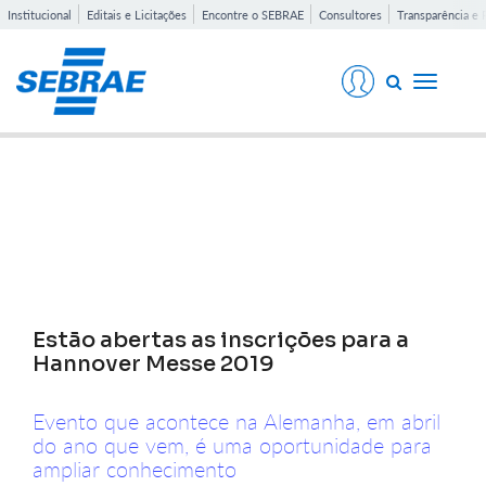
Institucional
Editais e Licitações
Encontre o SEBRAE
Consultores
Transparência e 
Toggle
navigati
Notícias
Estão abertas as inscrições para a
Hannover Messe 2019
Evento que acontece na Alemanha, em abril
do ano que vem, é uma oportunidade para
ampliar conhecimento