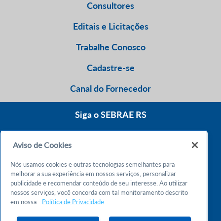
Consultores
Editais e Licitações
Trabalhe Conosco
Cadastre-se
Canal do Fornecedor
Siga o SEBRAE RS
Aviso de Cookies
0800 570 0800
Nós usamos cookies e outras tecnologias semelhantes para
Atendimento 24h
melhorar a sua experiência em nossos serviços, personalizar
publicidade e recomendar conteúdo de seu interesse. Ao utilizar
nossos serviços, você concorda com tal monitoramento descrito
Chame no WhatsApp
em nossa
Política de Privacidade
55 51 32165000