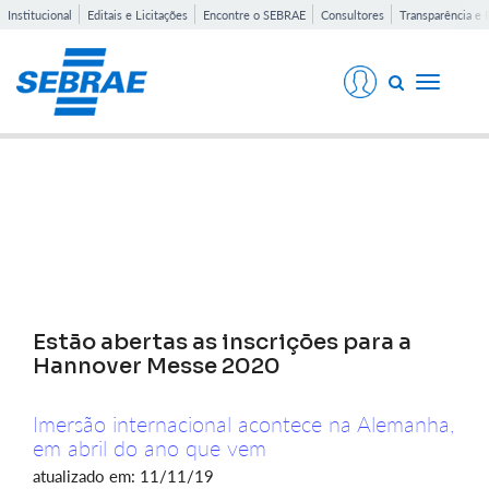
Institucional
Editais e Licitações
Encontre o SEBRAE
Consultores
Transparência e 
Toggle
navigati
Notícias
Estão abertas as inscrições para a
Hannover Messe 2020
Imersão internacional acontece na Alemanha,
em abril do ano que vem
atualizado em: 11/11/19