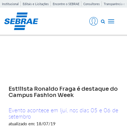
Institucional
Editais e Licitações
Encontre o SEBRAE
Consultores
Transparência e 
Toggle
navigati
Notícias
Estilista Ronaldo Fraga é destaque do
Campus Fashion Week
Evento acontece em Ijuí, nos dias 05 e 06 de
setembro
atualizado em: 18/07/19