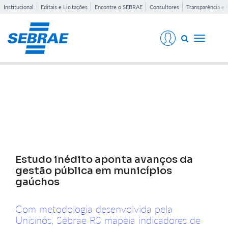
Institucional
Editais e Licitações
Encontre o SEBRAE
Consultores
Transparência e 
Toggle
navigati
Notícias
Estudo inédito aponta avanços da
gestão pública em municípios
gaúchos
Com metodologia desenvolvida pela
Unisinos, Sebrae RS mapeia indicadores de