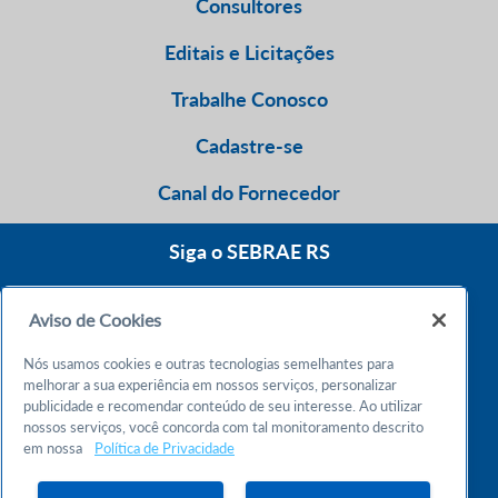
Consultores
Editais e Licitações
Trabalhe Conosco
Cadastre-se
Canal do Fornecedor
Siga o SEBRAE RS
Aviso de Cookies
0800 570 0800
Nós usamos cookies e outras tecnologias semelhantes para
Atendimento 24h
melhorar a sua experiência em nossos serviços, personalizar
publicidade e recomendar conteúdo de seu interesse. Ao utilizar
nossos serviços, você concorda com tal monitoramento descrito
Chame no WhatsApp
em nossa
Política de Privacidade
55 51 32165000