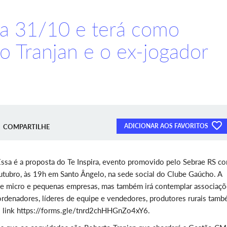
ia 31/10 e terá como
 Tranjan e o ex-jogador
ADICIONAR AOS FAVORITOS
COMPARTILHE
Essa é a proposta do Te Inspira, evento promovido pelo Sebrae RS c
outubro, às 19h em Santo Ângelo, na sede social do Clube Gaúcho. A
s de micro e pequenas empresas, mas também irá contemplar associaçõ
oordenadores, líderes de equipe e vendedores, produtores rurais tam
o link https://forms.gle/tnrd2chHHGnZo4xY6.