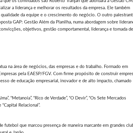
rma que os convidados são Roberto Tranjan que abordará a Gestão CM
alizar a liderança e melhorar os resultados da empresa. Ele também
qualidade da equipe e o crescimento do negócio. O outro palestrant
roposta GAP: Gestão Além da Planilha, numa abordagem sobre lideran
 convicções, objetivos, gestão comportamental, liderança e tomada d
 atua na área de negócios, das empresas e do trabalho. Formado em
Empresas pela EAESP/FGV. Com firme propósito de construir empre
esso de educação empresarial, inovador e de alto impacto, chamado
ma”, “Metanoia”, “Rico de Verdade”, “O Devir”, “Os Sete Mercados
“Capital Relacional”.
de futebol que marcou presença de maneira marcante em grandes clu
ugal e Japão.