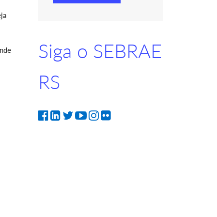
eja
Siga o SEBRAE
ande
RS