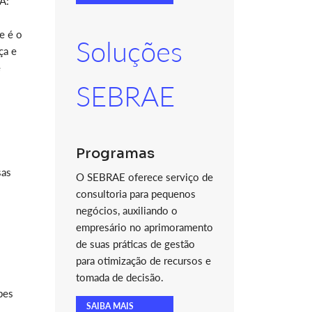
A:
e é o
Soluções
ça e
e
SEBRAE
Programas
sas
O SEBRAE oferece serviço de
consultoria para pequenos
negócios, auxiliando o
empresário no aprimoramento
de suas práticas de gestão
para otimização de recursos e
tomada de decisão.
bes
SAIBA MAIS