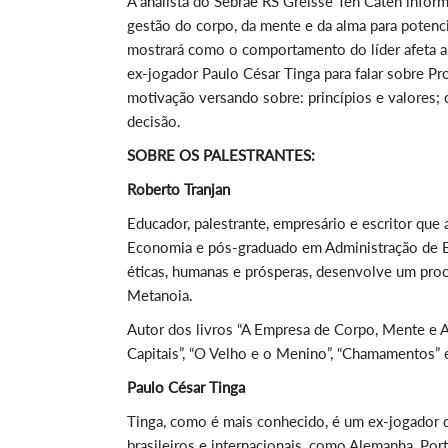
A analista do Sebrae RS Greisse Ten Caten info
gestão do corpo, da mente e da alma para potenci
mostrará como o comportamento do líder afeta a 
ex-jogador Paulo César Tinga para falar sobre P
motivação versando sobre: princípios e valores;
decisão.
SOBRE OS PALESTRANTES:
Roberto Tranjan
Educador, palestrante, empresário e escritor que
Economia e pós-graduado em Administração de 
éticas, humanas e prósperas, desenvolve um proc
Metanoia.
Autor dos livros “A Empresa de Corpo, Mente e Al
Capitais”, “O Velho e o Menino”, “Chamamentos” e 
Paulo César Tinga
Tinga, como é mais conhecido, é um ex-jogador 
brasileiros e internacionais, como Alemanha, Port