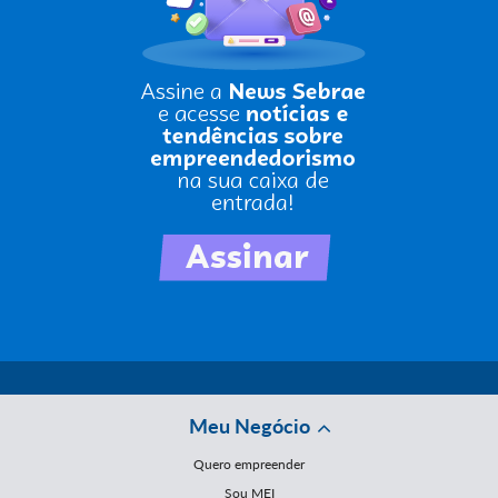
Meu Negócio
Quero empreender
Sou MEI