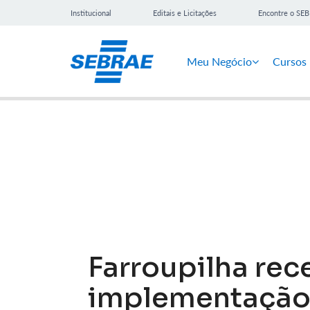
Institucional
Editais e Licitações
Encontre o SE
Meu Negócio
Cursos
Notícias
Farroupilha rec
implementação 