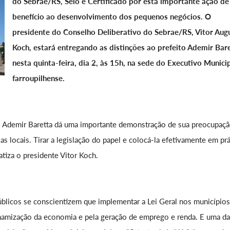
do Sebrae/RS, Selo e Certificado por esta importante ação de
benefício ao desenvolvimento dos pequenos negócios. O
presidente do Conselho Deliberativo do Sebrae/RS, Vitor Aug
Koch, estará entregando as distinções ao prefeito Ademir Bare
nesta quinta-feira, dia 2, às 15h, na sede do Executivo Munici
farroupilhense.
to Ademir Baretta dá uma importante demonstração de sua preocupaç
locais. Tirar a legislação do papel e colocá-la efetivamente em prá
atiza o presidente Vitor Koch.
úblicos se conscientizem que implementar a Lei Geral nos municípios
inamização da economia e pela geração de emprego e renda. E uma d