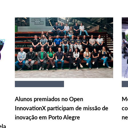
Alunos premiados no Open
Me
InnovationX participam de missão de
co
inovação em Porto Alegre
ne
ela