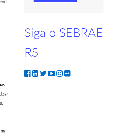
o em
Siga o SEBRAE
RS
nas
izar
s.
 na