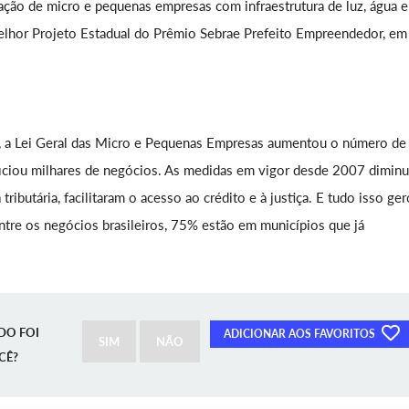
alação de micro e pequenas empresas com infraestrutura de luz, água e
Melhor Projeto Estadual do Prêmio Sebrae Prefeito Empreendedor, em
ão, a Lei Geral das Micro e Pequenas Empresas aumentou o número de
ficiou milhares de negócios. As medidas em vigor desde 2007 dimin
tributária, facilitaram o acesso ao crédito e à justiça. E tudo isso ge
entre os negócios brasileiros, 75% estão em municípios que já
DO FOI
ADICIONAR AOS FAVORITOS
SIM
NÃO
CÊ?