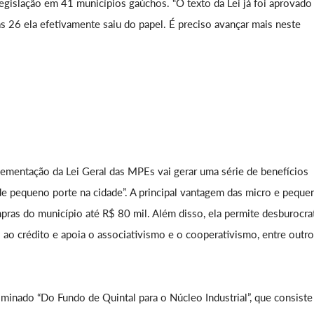
gislação em 41 municípios gaúchos. “O texto da Lei já foi aprovad
 26 ela efetivamente saiu do papel. É preciso avançar mais neste
lementação da Lei Geral das MPEs vai gerar uma série de benefícios
de pequeno porte na cidade”. A principal vantagem das micro e peque
ras do município até R$ 80 mil. Além disso, ela permite desburocrat
so ao crédito e apoia o associativismo e o cooperativismo, entre outro
minado “Do Fundo de Quintal para o Núcleo Industrial”, que consiste